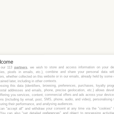
lcome
 our 113
partners
, we wish to store and access information on your de
kies, pixels in emails, etc.), combine and share your personal data wit
ers, whether collected on this website or in our emails, already held by some 
tained later, including in other contexts.
ssing this data (identifiers, browsing, preferences, purchases, loyalty pro
ostal addresses and emails, phone, precise geolocation, etc.) allows deve
ffering you services, content, commercial offers and ads across your devic
ns (including by email, post, SMS, phone, audio, and video), personalising
ring their performance, and analysing audiences.
an "accept all" and withdraw your consent at any time via the "cookies" 
 You can also "set detailed preferences" and object to processing activiti