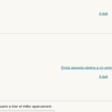
A dalt
Envia aquesta pàgina a un amic
A dalt
aris a triar el millor aparcament.