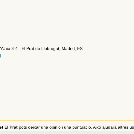
'Alaio 3-4
-
El Prat de Llobregat
,
Madrid
,
ES
8
t El Prat
pots deixar una opinió i una puntuació. Això ajudarà altres usu