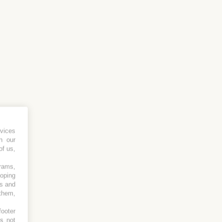
vices
h our
of us,
grams,
loping
es and
 them,
footer
es not