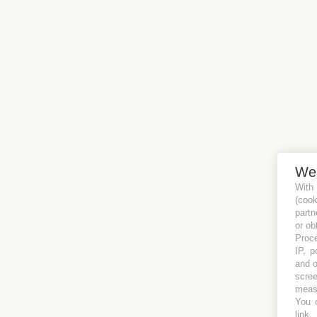
We
With
(coo
partn
or ob
Proce
IP, p
and o
scree
measu
You c
link
.