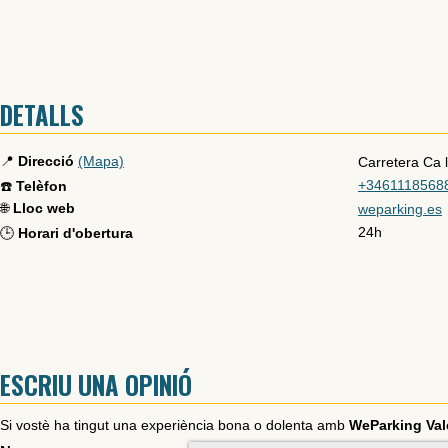
DETALLS
📍
Direcció
(Mapa)
Carretera Ca l
+3461118568
☎️
Telèfon
🌐
Lloc web
weparking.es
24h
🕒
Horari d'obertura
ESCRIU UNA OPINIÓ
Si vostè ha tingut una experiència bona o dolenta amb
WeParking Vale