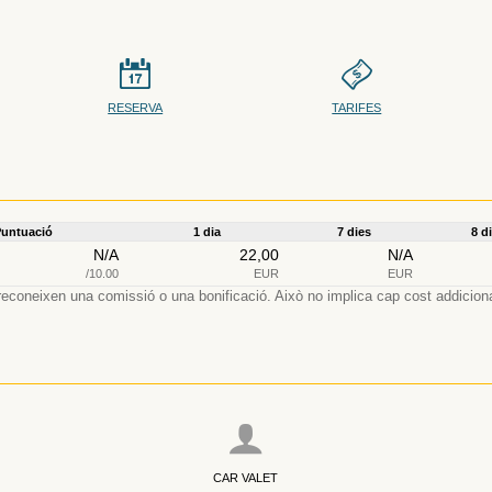
RESERVA
TARIFES
untuació
1 dia
7 dies
8 d
N/A
22,00
N/A
/10.00
EUR
EUR
 reconeixen una comissió o una bonificació. Això no implica cap cost addicional 
CAR VALET