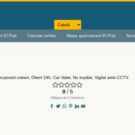
t El Prat
Calcular tarifes
Mapa aparcament El Prat
Aero
arcament cobert, Obert 24h, Car Valet, No trasllat, Vigilat amb CCTV.
0
/ 5
(Mitjana de 0 Opinions)