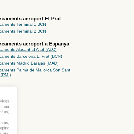
rcaments aeroport El Prat
caments Terminal 1 BCN
caments Terminal 2 BCN
arcaments aeroport a
Espanya
aments Alacant El Altet (ALC)
caments Barcelona El Prat (BCN)
caments Madrid Barajas (MAD)
caments Palma de Mallorca Son Sant
 (PMI)
vices
h our
of us,
grams,
loping
es and