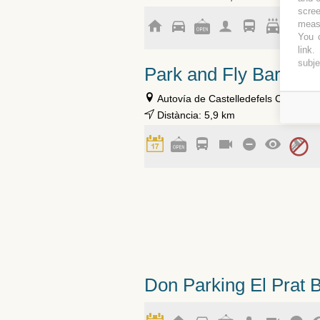
scree
measu
You c
link
.
subje
Park and Fly Barcelo
Autovía de Castelledefels C31 - Km
Distància: 5,9 km
Don Parking El Prat 