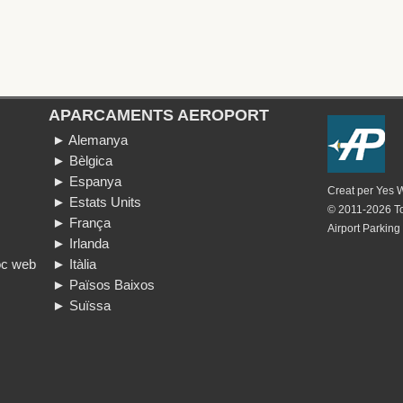
APARCAMENTS AEROPORT
► Alemanya
► Bèlgica
► Espanya
Creat per
Yes 
► Estats Units
© 2011-2026 Tot
► França
Airport Parking
► Irlanda
loc web
► Itàlia
► Països Baixos
► Suïssa