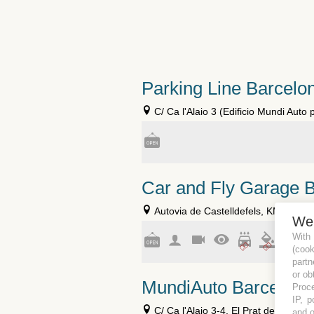
Parking Line Barcelo
C/ Ca l'Alaio 3 (Edificio Mundi Auto 
Car and Fly Garage 
Autovia de Castelldefels, KM 191, 5
We
With
(coo
partn
or ob
MundiAuto Barcelona
Proce
IP, p
C/ Ca l'Alaio 3-4, El Prat de Llobreg
and o