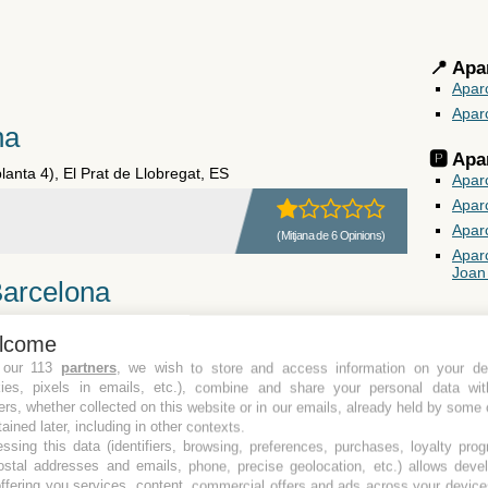
📍 Apa
Apar
Apar
na
🅿️ Ap
planta 4), El Prat de Llobregat, ES
Aparc
Apar
Apar
(Mitjana de 6 Opinions)
Apar
Joan
Barcelona
, Barcelona, ES
lcome
 our 113
partners
, we wish to store and access information on your de
kies, pixels in emails, etc.), combine and share your personal data wit
(Mitjana de 3 Opinions)
ers, whether collected on this website or in our emails, already held by some 
tained later, including in other contexts.
ssing this data (identifiers, browsing, preferences, purchases, loyalty pro
ostal addresses and emails, phone, precise geolocation, etc.) allows deve
at, ES
ffering you services, content, commercial offers and ads across your devic