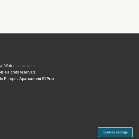
We Web
IT07818100963
s els drets reservats
 in Europe
/
Aparcament El Prat
Cookies settings