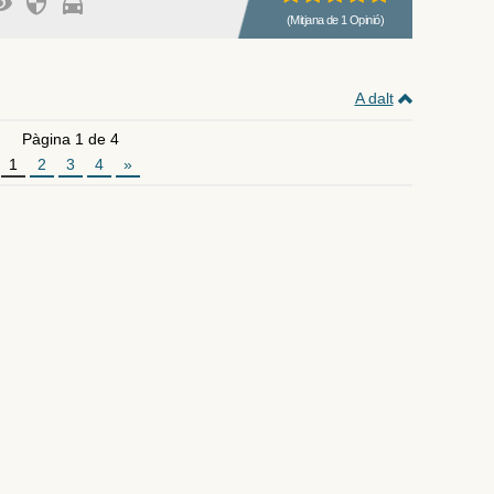
(Mitjana de 1 Opinió)
A dalt
Pàgina 1 de 4
1
2
3
4
»