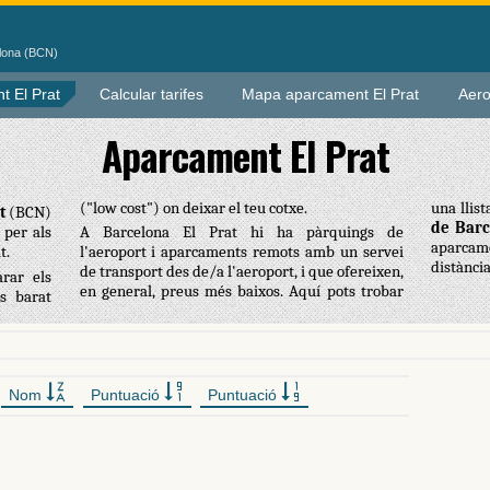
elona (BCN)
t El Prat
Calcular tarifes
Mapa aparcament El Prat
Aero
Aparcament El Prat
("low cost") on deixar el teu cotxe.
una llis
t
(BCN)
de Barc
 per als
A Barcelona El Prat hi ha pàrquings de
aparcame
t.
l'aeroport i aparcaments remots amb un servei
distància
de transport des de/a l'aeroport, i que ofereixen,
rar els
en general, preus més baixos. Aquí pots trobar
s barat
Nom
Puntuació
Puntuació