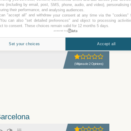
ns (including by email, post, SMS, phone, audio, and video), personalising
ring their performance, and analysing audiences.
an "accept all" and withdraw your consent at any time via the "cookies" 
(Mitjana de 3 Opinions)
 You can also "set detailed preferences" and object to processing activiti
ct to consent. These choices remain valid for 12 months 5 days.
na
powered by
 187,100, Viladecans, Barcelona, ES
Set your choices
Accept all
(Mitjana de 2 Opinions)
Barcelona