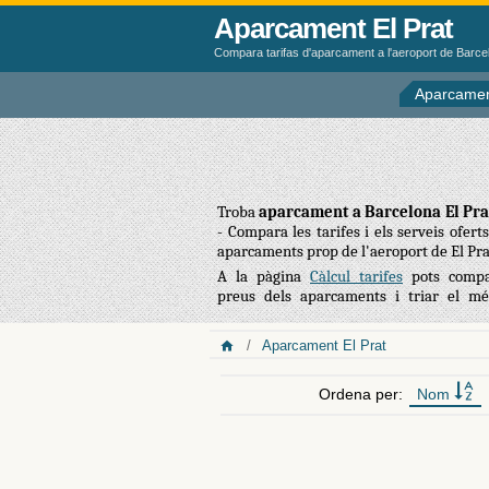
Aparcament El Prat
Compara tarifas d'aparcament a l'aeroport de Barc
Aparcamen
Troba
aparcament a Barcelona El Pra
- Compara les tarifes i els serveis oferts
aparcaments prop de l'aeroport de El Pra
A la pàgina
Càlcul tarifes
pots compa
preus dels aparcaments i triar el mé
Aparcament El Prat
Ordena per:
Nom