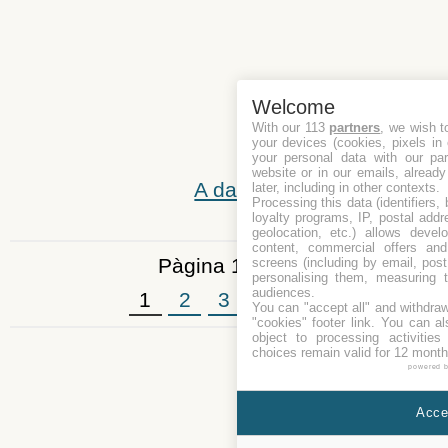
Welcome
With our 113
partners
, we wish t
your devices (cookies, pixels in
your personal data with our par
website or in our emails, alread
A dalt
later, including in other contexts.
Processing this data (identifiers,
loyalty programs, IP, postal add
geolocation, etc.) allows devel
content, commercial offers an
Pàgina 1 de 4
screens (including by email, pos
personalising them, measuring t
audiences.
1
2
3
4
»
You can "accept all" and withdraw
"cookies" footer link
. You can al
object to processing activitie
choices remain valid for 12 month
powered 
Accep