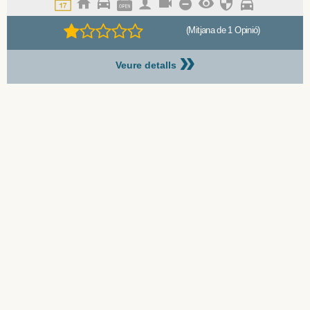
(Mitjana de 1 Opinió)
»
Veure detalls