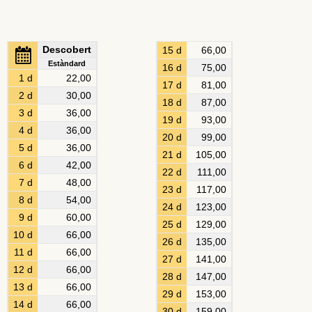
Descobert
15 d
66,00
Estàndard
16 d
75,00
1 d
22,00
17 d
81,00
2 d
30,00
18 d
87,00
3 d
36,00
19 d
93,00
4 d
36,00
20 d
99,00
5 d
36,00
21 d
105,00
6 d
42,00
22 d
111,00
7 d
48,00
23 d
117,00
8 d
54,00
24 d
123,00
9 d
60,00
25 d
129,00
10 d
66,00
26 d
135,00
11 d
66,00
27 d
141,00
12 d
66,00
28 d
147,00
13 d
66,00
29 d
153,00
14 d
66,00
30 d
159,00