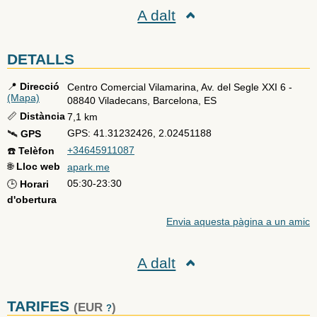
A dalt
DETALLS
📍
Direcció
Centro Comercial Vilamarina, Av. del Segle XXI 6
-
(Mapa)
08840
Viladecans
,
Barcelona
,
ES
📏
Distància
7,1 km
GPS: 41.31232426, 2.02451188
🛰️
GPS
+34645911087
☎️
Telèfon
🌐
Lloc web
apark.me
05:30-23:30
🕒
Horari
d'obertura
Envia aquesta pàgina a un amic
A dalt
TARIFES
(EUR
)
?