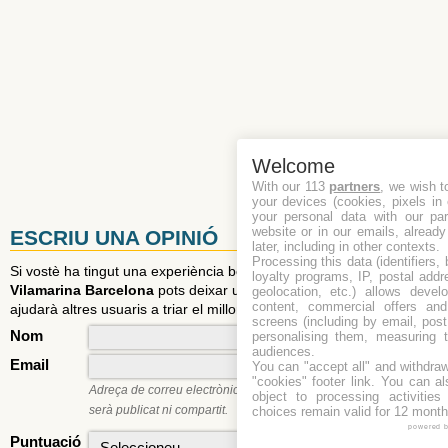
Welcome
With our 113
partners
, we wish t
your devices (cookies, pixels in
your personal data with our par
website or in our emails, alread
ESCRIU UNA OPINIÓ
later, including in other contexts.
Processing this data (identifiers,
Si vostè ha tingut una experiència bona o dolenta amb
Apark Me
loyalty programs, IP, postal add
Vilamarina Barcelona
pots deixar una opinió i una puntuació. Això
geolocation, etc.) allows devel
content, commercial offers an
ajudarà altres usuaris a triar el millor aparcament.
screens (including by email, pos
Nom
personalising them, measuring t
audiences.
Email
You can "accept all" and withdraw
"cookies" footer link
. You can al
Adreça de correu electrònic és necessari per fer comentaris. No
object to processing activitie
serà publicat ni compartit.
choices remain valid for 12 month
powered 
Puntuació