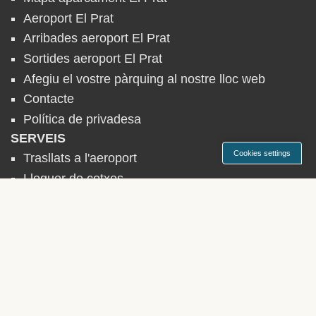
Aeroport El Prat
Arribades aeroport El Prat
Sortides aeroport El Prat
Afegiu el vostre pàrquing al nostre lloc web
Contacte
Política de privadesa
SERVEIS
Cookies settings
Trasllats a l'aeroport
Lloguer de cotxes
APARCAMENTS AEROPORT
► Alemanya
► Bèlgica
► Espanya
► Estats Units
► França