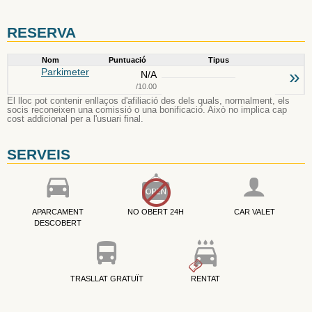
RESERVA
Nom
Puntuació
Tipus
Parkimeter
»
N/A
/10.00
El lloc pot contenir enllaços d'afiliació des dels quals, normalment, els
socis reconeixen una comissió o una bonificació. Això no implica cap
cost addicional per a l'usuari final.
SERVEIS
APARCAMENT
NO OBERT 24H
CAR VALET
DESCOBERT
TRASLLAT GRATUÏT
RENTAT