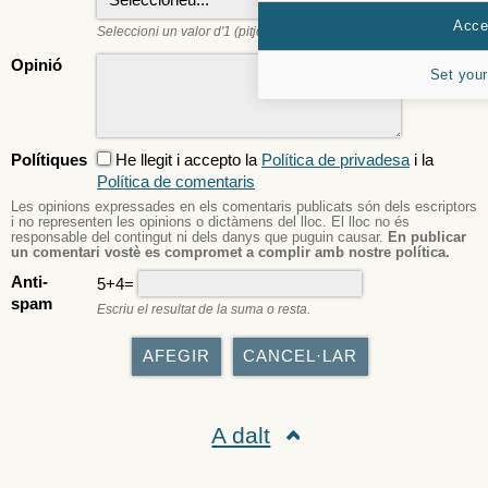
Accep
Seleccioni un valor d'1 (pitjor) a 5 (millor).
Opinió
Set your
Polítiques
He llegit i accepto la
Política de privadesa
i la
Política de comentaris
Les opinions expressades en els comentaris publicats són dels escriptors
i no representen les opinions o dictàmens del lloc. El lloc no és
responsable del contingut ni dels danys que puguin causar.
En publicar
un comentari vostè es compromet a complir amb nostre política.
Anti-
5+4=
spam
Escriu el resultat de la suma o resta.
A dalt