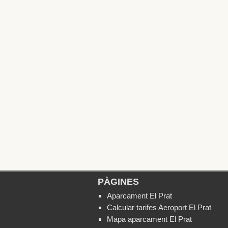
PÀGINES
Aparcament El Prat
Calcular tarifes Aeroport El Prat
Mapa aparcament El Prat