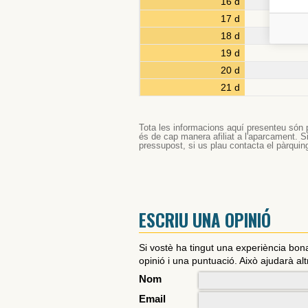
16 d
17 d
18 d
19 d
20 d
21 d
Tota les informacions aquí presenteu són p
és de cap manera afiliat a l'aparcament. Si
pressupost, si us plau contacta el pàrquin
ESCRIU UNA OPINIÓ
Si vostè ha tingut una experiència bo
opinió i una puntuació. Això ajudarà alt
Nom
Email