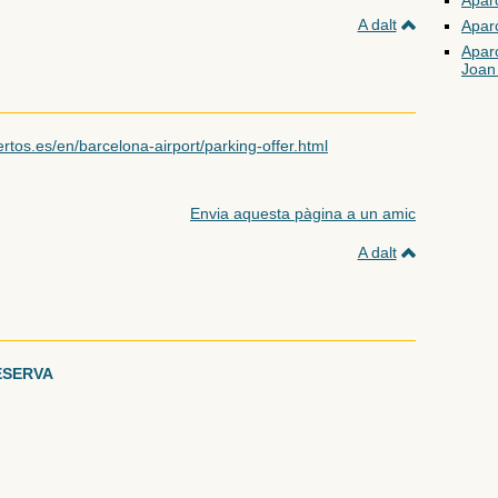
Apar
A dalt
Apar
Apar
Joan
tos.es/en/barcelona-airport/parking-offer.html
Envia aquesta pàgina a un amic
A dalt
ESERVA