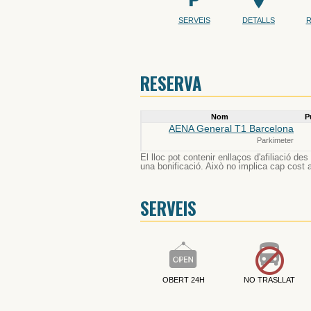
SERVEIS
DETALLS
R
RESERVA
Nom
P
AENA General T1 Barcelona
Parkimeter
El lloc pot contenir enllaços d'afiliació d
una bonificació. Això no implica cap cost ad
SERVEIS
OBERT 24H
NO TRASLLAT