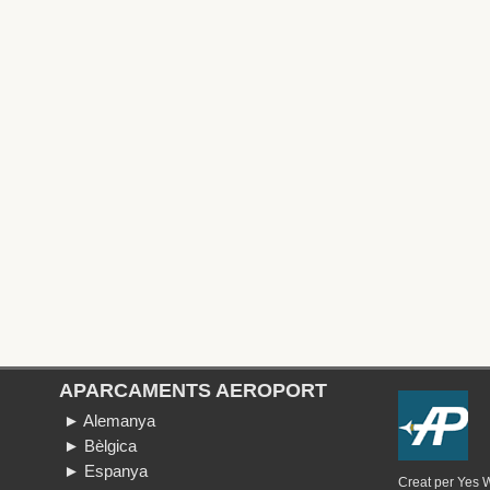
APARCAMENTS AEROPORT
► Alemanya
► Bèlgica
► Espanya
Creat per
Yes 