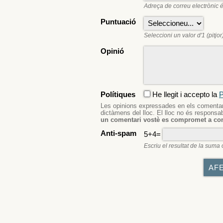
Adreça de correu electrònic é
Puntuació
Seleccioni un valor d'1 (pitjor)
Opinió
Polítiques
He llegit i accepto la
P
Les opinions expressades en els comentaris
dictàmens del lloc. El lloc no és responsa
un comentari vostè es compromet a com
Anti-spam
5+4=
Escriu el resultat de la suma 