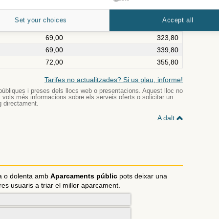
69,00
275,80
69,00
291,80
Set your choices
Accept all
69,00
307,80
69,00
323,80
69,00
339,80
72,00
355,80
Tarifes no actualitzades? Si us plau, informe!
úbliques i preses dels llocs web o presentacions. Aquest lloc no
 vols més informacions sobre els serveis oferts o solicitar un
g directament.
A dalt
na o dolenta amb
Aparcaments públic
pots deixar una
res usuaris a triar el millor aparcament.