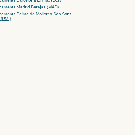
caments Barcelona El Prat (BCN)
caments Madrid Barajas (MAD)
caments Palma de Mallorca Son Sant
 (PMI)