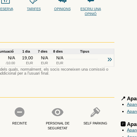
ESERVA
TARIFES
OPINIONS
ESCRIU UNA
OPINIÓ
untuació
1 dia
7 dies
8 dies
Tipus
»
N/A
19,00
N/A
N/A
/10.00
EUR
EUR
EUR
es dels quals, normalment, els socis reconeixen una comissió o
dicional per a l'usuari final.
📍 Apa
Apar
Apar
RECINTE
PERSONAL DE
SELF PARKING
🅿️ Ap
SEGURETAT
Aparc