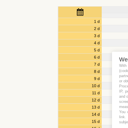
1 d
2 d
3 d
4 d
5 d
6 d
We
7 d
With
(coo
8 d
partn
9 d
or ob
10 d
Proce
IP, p
11 d
and o
12 d
scree
measu
13 d
You c
14 d
link
.
15 d
subje