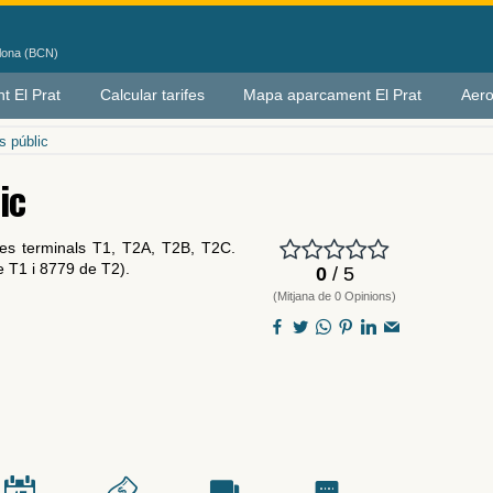
elona (BCN)
t El Prat
Calcular tarifes
Mapa aparcament El Prat
Aero
 públic
ic
les terminals T1, T2A, T2B, T2C.
 T1 i 8779 de T2).
0
/ 5
(Mitjana de 0 Opinions)