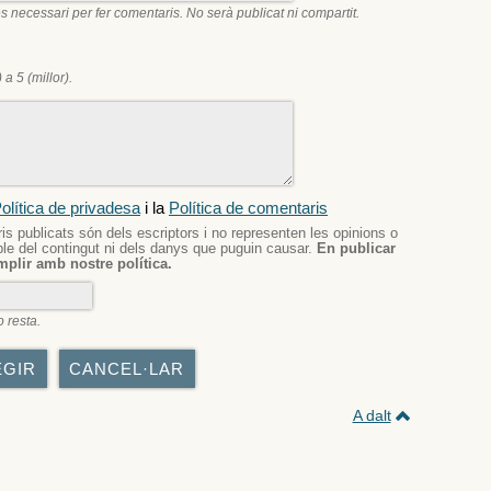
s necessari per fer comentaris. No serà publicat ni compartit.
 a 5 (millor).
olítica de privadesa
i la
Política de comentaris
 publicats són dels escriptors i no representen les opinions o
ble del contingut ni dels danys que puguin causar.
En publicar
plir amb nostre política.
o resta.
A dalt