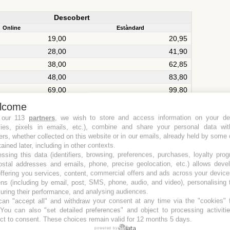
Descobert
Online
Estàndard
19,00
20,95
28,00
41,90
38,00
62,85
48,00
83,80
69,00
99,80
69,00
115,80
lcome
69,00
131,80
 our 113
partners
, we wish to store and access information on your de
kies, pixels in emails, etc.), combine and share your personal data wit
69,00
147,80
ers, whether collected on this website or in our emails, already held by some 
69,00
163,80
tained later, including in other contexts.
69,00
179,80
ssing this data (identifiers, browsing, preferences, purchases, loyalty pro
ostal addresses and emails, phone, precise geolocation, etc.) allows deve
69,00
195,80
ffering you services, content, commercial offers and ads across your devic
69,00
211,80
ns (including by email, post, SMS, phone, audio, and video), personalising
ring their performance, and analysing audiences.
69,00
227,80
an "accept all" and withdraw your consent at any time via the "cookies" 
69,00
243,80
 You can also "set detailed preferences" and object to processing activiti
69,00
259,80
ct to consent. These choices remain valid for 12 months 5 days.
powered by