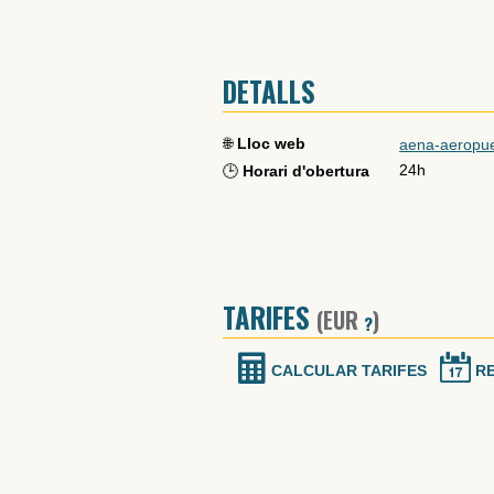
DETALLS
🌐
Lloc web
aena-aeropuer
24h
🕒
Horari d'obertura
TARIFES
(EUR
)
?
CALCULAR TARIFES
R