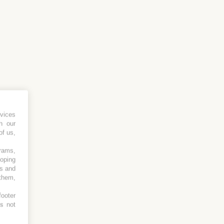
vices
h our
of us,
grams,
loping
es and
 them,
footer
es not