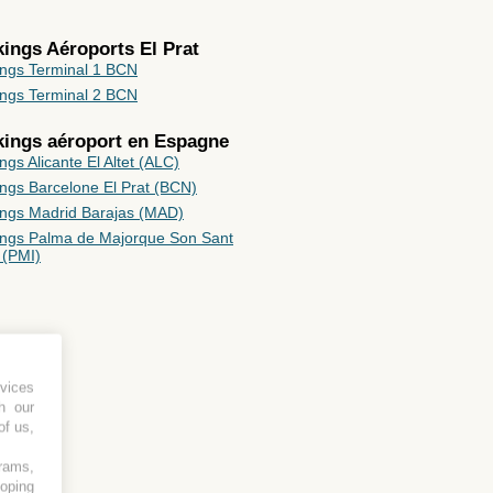
kings Aéroports El Prat
ings Terminal 1 BCN
ings Terminal 2 BCN
rkings aéroport en
Espagne
ngs Alicante El Altet (ALC)
ings Barcelone El Prat (BCN)
ings Madrid Barajas (MAD)
ings Palma de Majorque Son Sant
 (PMI)
vices
h our
of us,
grams,
loping