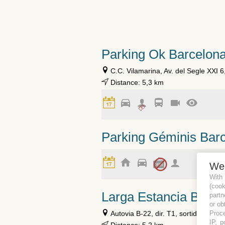
Parking Ok Barcelon
C.C. Vilamarina, Av. del Segle XXI 6
Distance: 5,3 km
Parking Géminis Bar
We
With
(coo
Larga Estancia Barce
partn
or ob
Proce
Autovia B-22, dir. T1, sortida 5, ES
IP, p