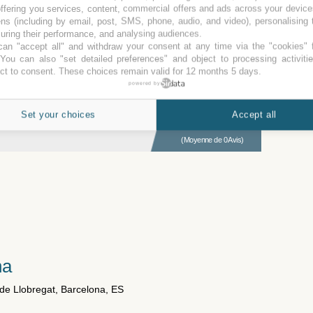
ffering you services, content, commercial offers and ads across your devic
ns (including by email, post, SMS, phone, audio, and video), personalising
ring their performance, and analysing audiences.
(Moyenne de 0 Avis)
an "accept all" and withdraw your consent at any time via the "cookies" 
 You can also "set detailed preferences" and object to processing activiti
ct to consent. These choices remain valid for 12 months 5 days.
rat
powered by
 Llobregat, Madrid, ES
Set your choices
Accept all
(Moyenne de 0 Avis)
na
 de Llobregat, Barcelona, ES