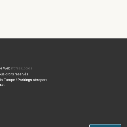
We Web
IT07818100963
us droits réservés
 in Europe
/
Parkings aéroport
rat