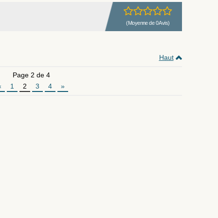
(Moyenne de 0 Avis)
Haut
Page 2 de 4
«
1
2
3
4
»