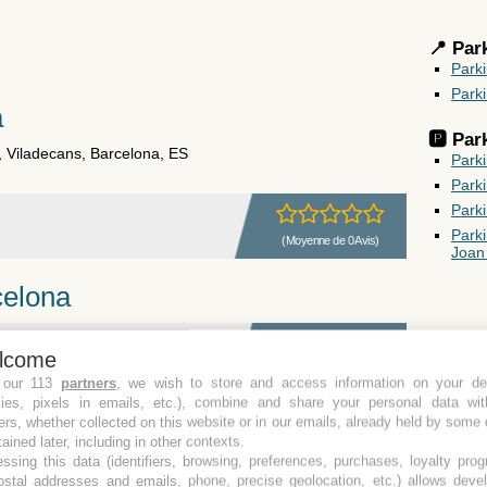
📍 Par
Park
Park
a
🅿️ Pa
, Viladecans, Barcelona, ES
Parki
Park
Park
Park
(Moyenne de 0 Avis)
Joan
celona
lcome
(Moyenne de 0 Avis)
 our 113
partners
, we wish to store and access information on your de
kies, pixels in emails, etc.), combine and share your personal data wit
lona
ers, whether collected on this website or in our emails, already held by some 
tained later, including in other contexts.
ssing this data (identifiers, browsing, preferences, purchases, loyalty pro
ostal addresses and emails, phone, precise geolocation, etc.) allows deve