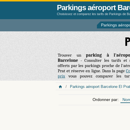
Parkings aéroport Bar
Choisissez et comparez les tarifs de Parkings de 
Parkings aéropo
P
Trouver un
parking à l'aérop
Barcelone
- Consulter les tarifs et 
offerts par les parkings proche de l'aér
Prat et réserve en ligne. Dans la page
C
prix
vous pouvez comparer les tar
de/vers l'aéroport et, généralement, 
Parkings aéroport Barcelone El Pra
Ordonner par:
No