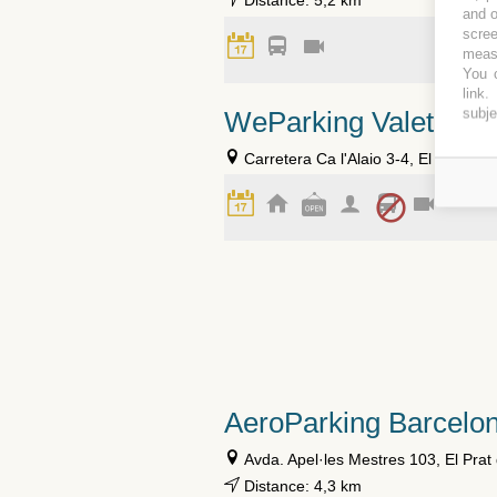
Distance: 5,2 km
and o
scree
measu
You c
link
.
subje
WeParking Valet El P
Carretera Ca l'Alaio 3-4, El Prat de
AeroParking Barcelo
Avda. Apel·les Mestres 103, El Prat
Distance: 4,3 km