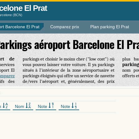
celone El Prat
Barcelone (BCN)
rt Barcelone El Prat
Comparez prix
Plan parking El Prat
arkings aéroport Barcelone El Pr
ort de
parkings et choisir le moins cher ("low cost") où
plus ba
services
vous pouvez laisser votre voiture. Il ya parkings
parking
oport El
situés à l'intérieur de la zone aéroportuaire et
nom pou
omparez
parkings éloignés qui offre un service de navette
offerts e
ifs des
des prix
t
m
Nom
Note
Note